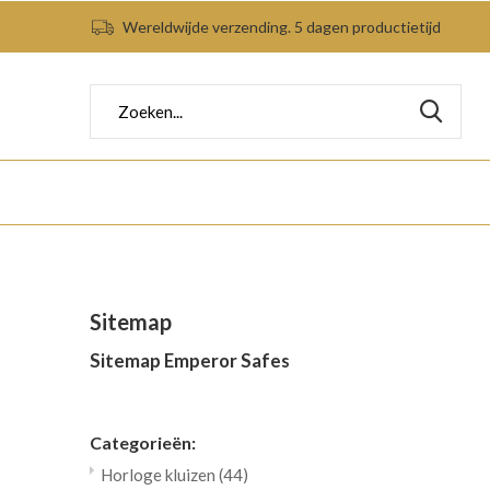
Wereldwijde verzending. 5 dagen productietijd
Sitemap
Sitemap Emperor Safes
Categorieën:
Horloge kluizen
(44)