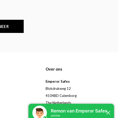
NEER
Over ons
Emperor Safes
Blokdrukweg 12
4104BD Culemborg
The Netherlands
Tel:
+31 (0)85 401 1480