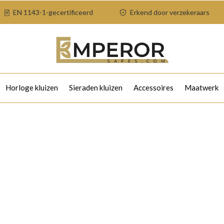
EN 1143-1-gecertificeerd
Erkend door verzekeraars
Horloge kluizen
Sieraden kluizen
Accessoires
Maatwerk