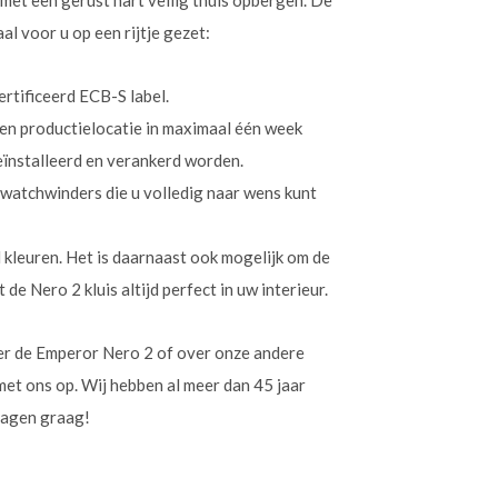
 met een gerust hart veilig thuis opbergen. De
al voor u op een rijtje gezet:
ertificeerd ECB-S label.
gen productielocatie in maximaal één week
eïnstalleerd en verankerd worden.
 watchwinders die u volledig naar wens kunt
rd kleuren. Het is daarnaast ook mogelijk om de
de Nero 2 kluis altijd perfect in uw interieur.
er de Emperor Nero 2 of over onze andere
et ons op. Wij hebben al meer dan 45 jaar
ragen graag!