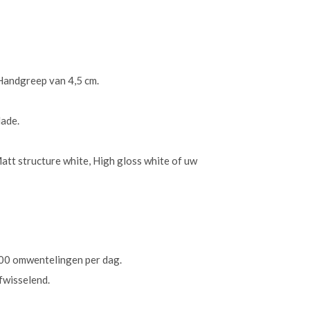
 Handgreep van 4,5 cm.
lade.
Matt structure white, High gloss white of uw
500 omwentelingen per dag.
afwisselend.