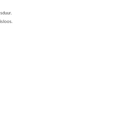
sduur.
isloos.