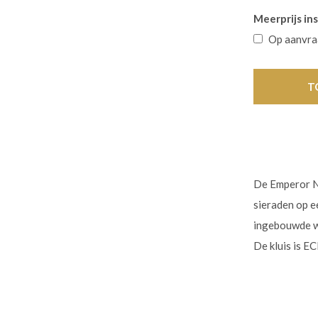
Meerprijs ins
Op aanvr
T
De Emperor Ne
sieraden op e
ingebouwde wa
De kluis is E