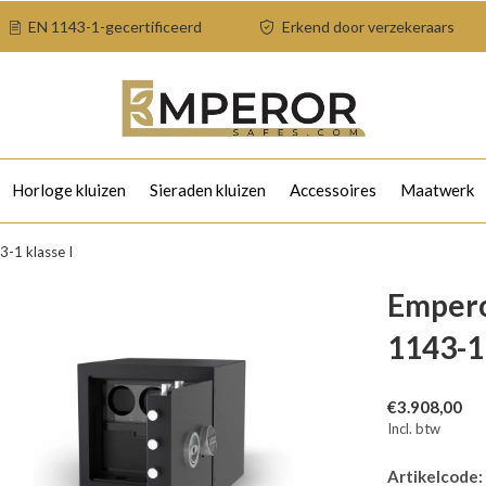
EN 1143-1-gecertificeerd
Erkend door verzekeraars
Horloge kluizen
Sieraden kluizen
Accessoires
Maatwerk
-1 klasse I
Empero
1143-1 
€3.908,00
Incl. btw
Artikelcode: