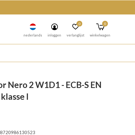
0
0
nederlands
inloggen
verlanglijst
winkelwagen
r Nero 2 W1D1 - ECB-S EN
klasse I
8720986130523