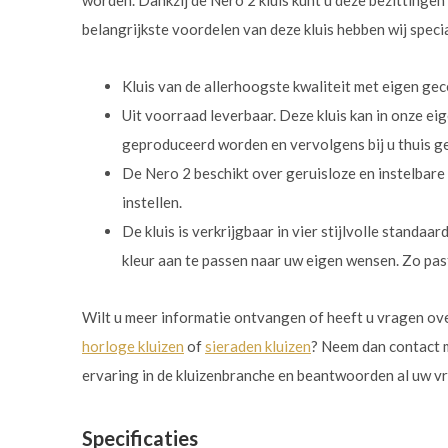
worden. Dankzij de Nero 2 kluis kunt u deze bezittingen
belangrijkste voordelen van deze kluis hebben wij specia
Kluis van de allerhoogste kwaliteit met eigen gec
Uit voorraad leverbaar. Deze kluis kan in onze ei
geproduceerd worden en vervolgens bij u thuis g
De Nero 2 beschikt over geruisloze en instelbare
instellen.
De kluis is verkrijgbaar in vier stijlvolle standaa
kleur aan te passen naar uw eigen wensen. Zo past 
Wilt u meer informatie ontvangen of heeft u vragen ov
horloge kluizen
of
sieraden kluizen
? Neem dan contact m
ervaring in de kluizenbranche en beantwoorden al uw v
Specificaties