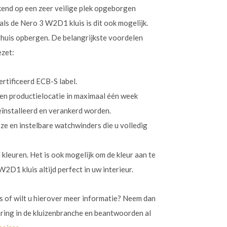
end op een zeer veilige plek opgeborgen
ls de Nero 3 W2D1 kluis is dit ook mogelijk.
 thuis opbergen. De belangrijkste voordelen
ezet:
ertificeerd ECB-S label.
gen productielocatie in maximaal één week
eïnstalleerd en verankerd worden.
 en instelbare watchwinders die u volledig
d kleuren. Het is ook mogelijk om de kleur aan te
D1 kluis altijd perfect in uw interieur.
 of wilt u hierover meer informatie? Neem dan
aring in de kluizenbranche en beantwoorden al