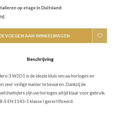
talleren op etage in Duitsland:
aag
OEVOEGEN AAN WINKELWAGEN
Beschrijving
ro 3 W2D1 is de ideale kluis om uw horloges en
en zeer veilige manier te bewaren. Dankzij de
tchwinders zijn uw horloges altijd klaar voor gebruik.
CB-S EN 1143-1 klasse I gecertificeerd.