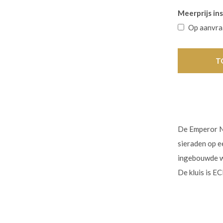
Meerprijs ins
Op aanvr
T
De Emperor Ne
sieraden op e
ingebouwde wa
De kluis is E