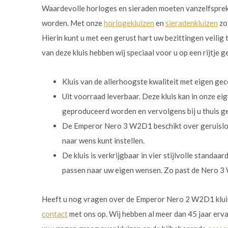
Waardevolle horloges en sieraden moeten vanzelfsprek
worden. Met onze
horlogekluizen
en
sieradenkluizen
zoa
Hierin kunt u met een gerust hart uw bezittingen veilig
van deze kluis hebben wij speciaal voor u op een rijtje g
Kluis van de allerhoogste kwaliteit met eigen gec
Uit voorraad leverbaar. Deze kluis kan in onze ei
geproduceerd worden en vervolgens bij u thuis g
De Emperor Nero 3 W2D1 beschikt over geruisloze
naar wens kunt instellen.
De kluis is verkrijgbaar in vier stijlvolle standaar
passen naar uw eigen wensen. Zo past de Nero 3 W2
Heeft u nog vragen over de Emperor Nero 2 W2D1 kluis
contact
met ons op. Wij hebben al meer dan 45 jaar erv