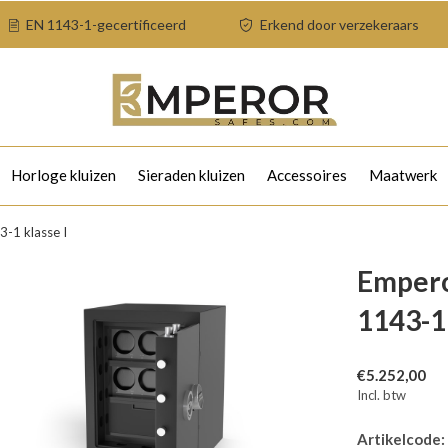
EN 1143-1-gecertificeerd
Erkend door verzekeraars
Horloge kluizen
Sieraden kluizen
Accessoires
Maatwerk
-1 klasse I
Empero
1143-1 
€5.252,00
Incl. btw
Artikelcode: