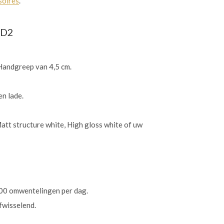
soires
.
1D2
 Handgreep van 4,5 cm.
en lade.
Matt structure white, High gloss white of uw
500 omwentelingen per dag.
afwisselend.