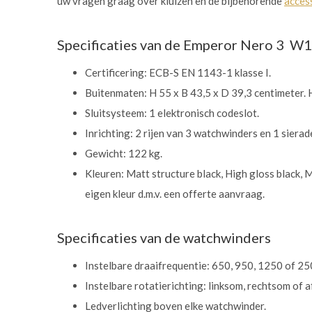
uw vragen graag over kluizen en de bijbehorende
acces
Specificaties van de Emperor Nero 3 W
Certificering: ECB-S EN 1143-1 klasse I.
Buitenmaten: H 55 x B 43,5 x D 39,3 centimeter.
Sluitsysteem: 1 elektronisch codeslot.
Inrichting: 2 rijen van 3 watchwinders en 1 sierad
Gewicht: 122 kg.
Kleuren: Matt structure black, High gloss black, 
eigen kleur d.m.v. een offerte aanvraag.
Specificaties van de watchwinders
Instelbare draaifrequentie: 650, 950, 1250 of 2
Instelbare rotatierichting: linksom, rechtsom of 
Ledverlichting boven elke watchwinder.