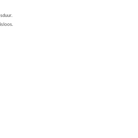
sduur.
isloos.